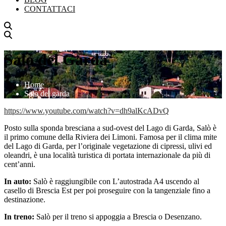
CONTATTACI
Salò del Garda
Home
Salo del garda
https://www.youtube.com/watch?v=dh9alKcADvQ
Posto sulla sponda bresciana a sud-ovest del Lago di Garda, Salò è
il primo comune della Riviera dei Limoni. Famosa per il clima mite
del Lago di Garda, per l’originale vegetazione di cipressi, ulivi ed
oleandri, è una località turistica di portata internazionale da più di
cent’anni.
In auto:
Salò è raggiungibile con L’autostrada A4 uscendo al
casello di Brescia Est per poi proseguire con la tangenziale fino a
destinazione.
In treno:
Salò per il treno si appoggia a Brescia o Desenzano.