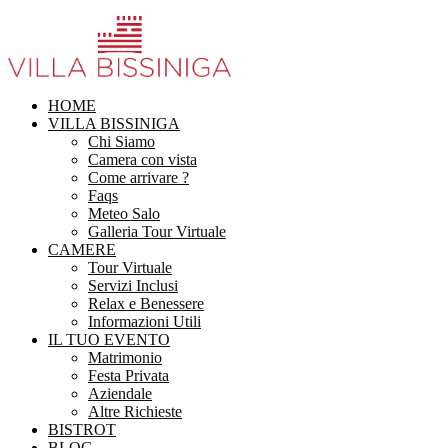
HOME
VILLA BISSINIGA
Chi Siamo
Camera con vista
Come arrivare ?
Faqs
Meteo Salo
Galleria Tour Virtuale
CAMERE
Tour Virtuale
Servizi Inclusi
Relax e Benessere
Informazioni Utili
IL TUO EVENTO
Matrimonio
Festa Privata
Aziendale
Altre Richieste
BISTROT
BLOG