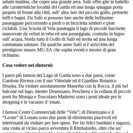
sabato mattina, che copre una grande area. Salò offre gite in battello
alle caratteristiche località del Garda ed una lunga spiaggia posta
proprio di fronte alla città, sull’ altro lato del piccolo golfo, permette
tuffi e bagni. Da Salò si possono fare anche delle bellissime
passeggiate percorrendo a piedi o in bicicletta sentieri e piste
ciclabili. Una Scuola di Vela punteggia il lago di piccole barchette
manovrate da velisti in erba ed una passeggiata, costruita in legno
sull’ acqua, borda tutto il Golfo di Salò ed invita ad una lunga
camminata salutare. Da qualche anno Salò si è arricchita del
prestigioso museo MU.SA che ospita eventi e mostre di gran
richiamo.
Cosa vedere nei dintorni:
I paesi più famosi del Lago di Garda sono a due passi, come
Gardone Riviera con il suo Vittoriale ed il Giardino Botanico
Hruska. Da visitare assolutamente Manerba con la Rocca, il più bel
balcone sul lago, mentre Desenzano, Peschiera e la collana di piccoli
porti fra Moniga e Toscolano Maderno sono i posti ideale per lo
shopping e le vacanze d’ estate.
I famosi Centri Commerciali delle “Vele”; di Desenzano e il
“Leone” di Lonato sono due punti di riferimento piacevoli ed
interessanti da visitare per fare spese. Per far felici bambini e ragazzi,
una visita al vicino parco avventura Il Rimbalzello, oltre che un’