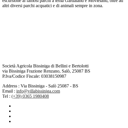
escursione ai famosi parchi a tema Gardaland e Movieland, oltre ad
altri diversi parchi acquatici e di animali sempre in zona.
Società Agricola Bissiniga di Bellini e Bertolotti
via Bissiniga Frazione Renzano, Salò, 25087 BS
P.Iva/Codice Fiscale: 03038150987
Address :
Via Bissiniga - Salò 25087 - BS
Email :
info@villabissiniga.com
Tel :
(+39) 0365 1980408