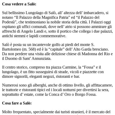
Cosa vedere a Salò:
Sul bellissimo Lungolago di Salò, all’ altezza dell’ imbarcadero, si
notano “Il Palazzo della Magnifica Patria” ed “il Palazzo del
Podestà”, che testimoniano la nobile storia della città. I Palazzi oggi
ospitano gli uffici comunali, dove nell’ atrio si possono ammirare gli
affreschi di Angelo Landi e, sotto il portico che collega i due palazzi,
antichi stemmi e lapidi commemorative.
Salò è posta su un incantevole golfo ai piedi del monte S.
Bartolomeo (m. 568) ed è la “capitale” dell’ Alto Garda bresciano.
Da non perdere una visita alle deliziose chiese di Madonna del Rio e
il Duomo di Sant’ Annunziata.
Il centro storico, compreso tra piazza Carmine, la “Fossa” e il
lungolago, è un fitto susseguirsi di strade, vicoli e piazzette con
dimore signorili, eleganti negozi, ristoranti e bar.
Numerosi sono gli alberghi, anche di ottimo livello, gli affittacamere,
le trattorie e ristoranti tipici ed i locali notturni per divertirsi la sera,
soprattutto d’ estate, come la Conca d’ Oro o Borgo Fossa.
Cosa fare a Salò:
Molto frequentato, specialmente dai turisti stranieri, è il mercato del